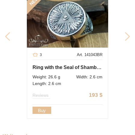
NEW
Art. 141043BR
3
Ring with the Seal of Shambhala and the AllatRa sign
Weight: 26.6 g
Width: 2.6 cm
Length: 2.6 cm
193
$
Reviews
Buy