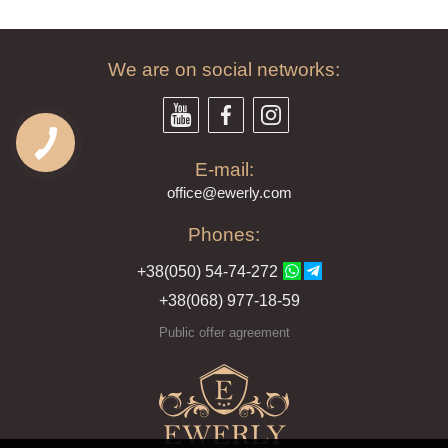
We are on social networks:
E-mail:
offi
ce@ewe
rly.com
Phones:
+38(
050
) 54-7
4-2
72
+38
(068
) 97
7-1
8-59
Public offer agreement