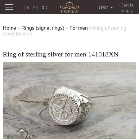
Cart is
USD
UA
EN
RU
empty
Home
»
Rings (signet rings)
»
For men
»
Ring of sterling
silver for men
Ring of sterling silver for men 141018XN