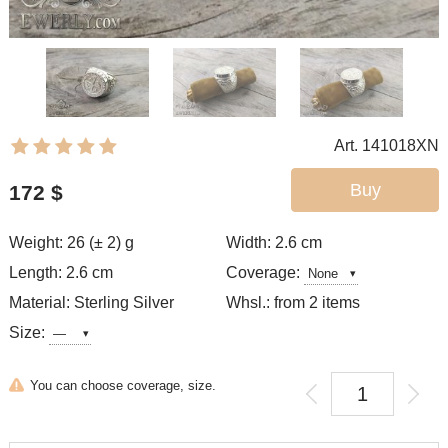
Art. 141018XN
Buy
172
$
Weight: 26 (± 2) g
Width: 2.6
cm
Length: 2.6 cm
Coverage:
Material: Sterling Silver
Whsl.: from 2 items
Size:
You can choose coverage, size.