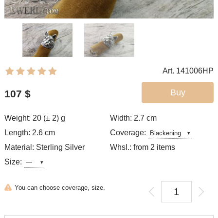
Art. 141006HP
Buy
107
$
Weight: 20 (± 2) g
Width: 2.7
cm
Length: 2.6 cm
Coverage:
Material: Sterling Silver
Whsl.: from 2 items
Size:
You can choose coverage, size.