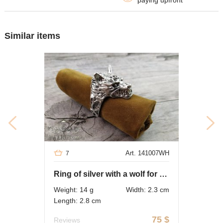
paying upfront
Similar items
Art. 141007WH
7
Ring of silver with a wolf for men
Weight: 14 g
Width: 2.3 cm
Length: 2.8 cm
75
$
Reviews