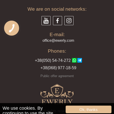
We are on social networks:
E-mail:
offi
ce@ewe
rly.com
Phones:
+38(
050
) 54-7
4-2
72
+38
(068
) 97
7-1
8-59
Public offer agreement
We use cookies. By
Ok, thanks
All rights reserved
continuing to use the site,