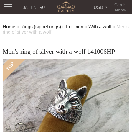
Cart is
USD
UA
EN
RU
empty
Home
»
Rings (signet rings)
»
For men
»
With a wolf
»
Men's
ring of silver with a wolf
Men's ring of silver with a wolf 141006HP
TOP