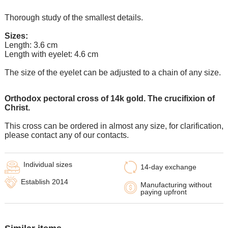
Additional wishes you can specify in the comments when
placing an order.
Thorough study of the smallest details.
In some models of suspensions it is not possible to expand the
eyelet to the required size, in which case our managers will
Sizes:
contact You.
Length: 3.6 cm
Length with eyelet: 4.6 cm
Any pendant can be supplemented with an eyelet of the
desired size with an adapter ring for any chain.
The size of the eyelet can be adjusted to a chain of any size.
Orthodox pectoral cross of 14k gold. The crucifixion of
Christ.
This cross can be ordered in almost any size, for clarification,
please contact any of our contacts.
Individual sizes
14-day exchange
Establish 2014
Manufacturing without
paying upfront