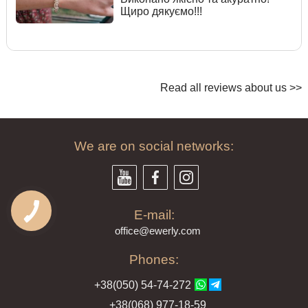
Щиро дякуємо!!!
Read all reviews about us >>
We are on social networks:
E-mail:
offi
ce@ewe
rly.com
Phones:
+38(
050
) 54-7
4-2
72
+38
(068
) 97
7-1
8-59