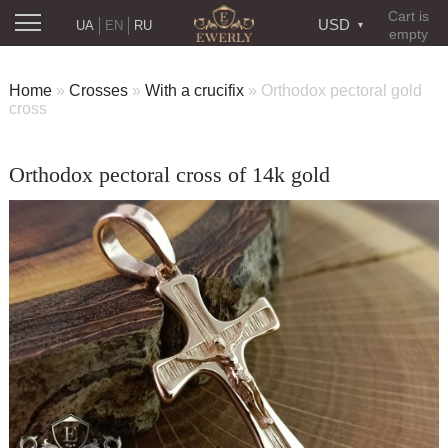
Cart is
USD
UA
EN
RU
empty
Home
»
Crosses
»
With a crucifix
»
Orthodox pectoral gold
cross
Orthodox pectoral cross of 14k gold