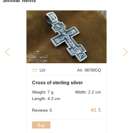
Similar items
Art. 08700GQ
120
Cross of sterling silver
Weight: 7 g
Width: 2.2 cm
Length: 4.3 cm
41
$
Reviews
5
Buy