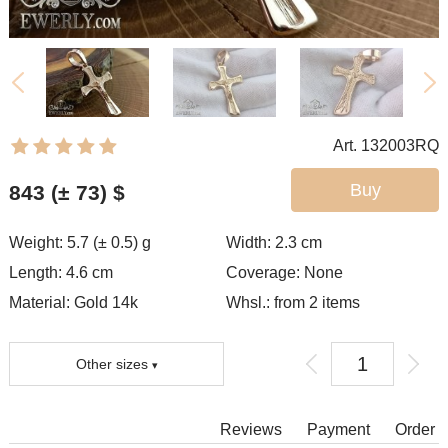
Art. 132003RQ
Buy
843 (± 73)
$
Weight: 5.7 (± 0.5) g
Width: 2.3
cm
Length: 4.6 cm
Coverage:
None
Material: Gold 14k
Whsl.: from 2 items
Other sizes
You can choose coverage.
Reviews
Payment
Order