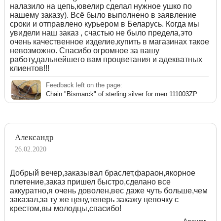
налазило на цепь,ювелир сделал нужное ушко по
нашему заказу). Всё было выполнено в заявление
сроки и отправлено курьером в Беларусь. Когда мы
увидели наш заказ , счастью не было предела,это
очень качественное изделие,купить в магазинах такое
невозможно. Спасибо огромное за вашу
работу,дальнейшего вам процветания и адекватных
клиентов!!!
Feedback left on the page:
Chain "Bismarck" of sterling silver for men 111003ZP
Александр
26.02.2020
Добрый вечер,заказывал браслет,фараон,якорное
плетение,заказ пришел быстро,сделано все
аккуратно,я очень доволен,вес даже чуть больше,чем
заказал,за ту же цену,теперь закажу цепочку с
крестом,вы молодцы,спасибо!
Answer