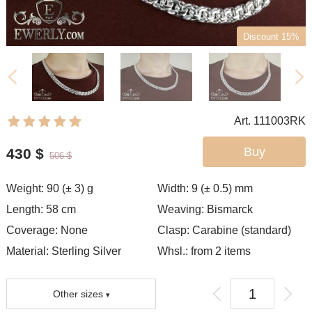
Discount 15%
Art. 111003RK
Buy
430
$
506
$
Weight:
90 (± 3)
g
Width:
9 (± 0.5)
mm
Length:
58
cm
Weaving:
Bismarck
Coverage:
None
Clasp:
Carabine (standard)
Material: Sterling Silver
Whsl.: from 2 items
Other sizes