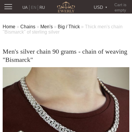
Cart is
USD
UA
EN
RU
empty
Home
»
Chains
»
Men's
»
Big / Thick
»
Thick men's chain
"Bismarck" of sterling silver
Men's silver chain 90 grams - chain of weaving
"Bismarck"