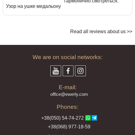
гармонично смотреться.
Узор на ушке медальону
Read all reviews about us >>
We are on social networks:
E-mail:
offi
ce@ewe
rly.com
Phones:
+38(
050
) 54-7
4-2
72
+38
(068
) 97
7-1
8-59