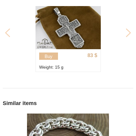
83
$
Buy
Weight: 15 g
Similar items