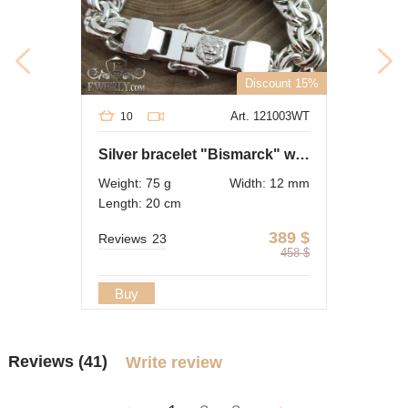
Discount 15%
Art. 121003WT
10
Silver bracelet "Bismarck" with the image of a lion
Weight: 75 g
Width: 12 mm
Length: 20 cm
389
$
Reviews
23
458
$
Buy
Reviews (41)
Write review