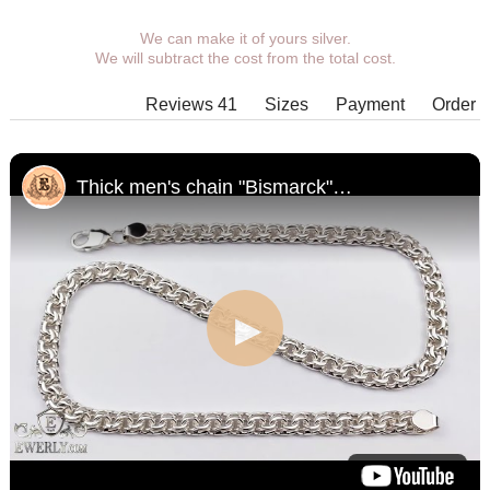
We can make it of yours silver.
You can choose coverage, weight,
We will subtract the cost from the total cost.
length, width, clasp.
Products with some combinations of
Reviews 41
Sizes
Payment
Order
width, length and weight cannot be
manufactured in principle, in such
cases our managers will contact You.
Thick men's chain "Bismarck" of sterling silver