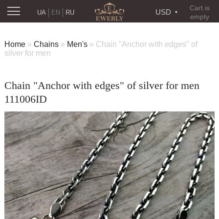
Cart is
USD
UA
EN
RU
empty
Home
»
Chains
»
Men's
»
Chain "Anchor with edges" of
silver for men
Chain "Anchor with edges" of silver for men
111006ID