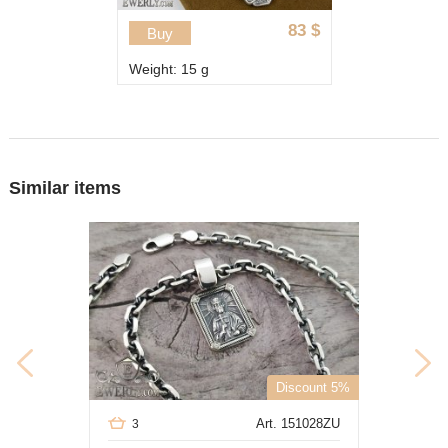
83
$
Buy
Weight: 15 g
Similar items
Discount 5%
Art. 151028ZU
3