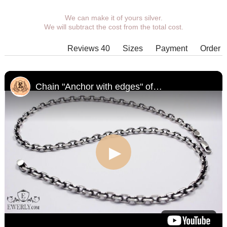
We can make it of yours silver.
You can choose coverage, weight,
We will subtract the cost from the total cost.
length, width, clasp.
Products with some combinations of
Reviews 40
Sizes
Payment
Order
width, length and weight cannot be
manufactured in principle, in such
cases our managers will contact You.
Chain "Anchor with edges" of silver for men