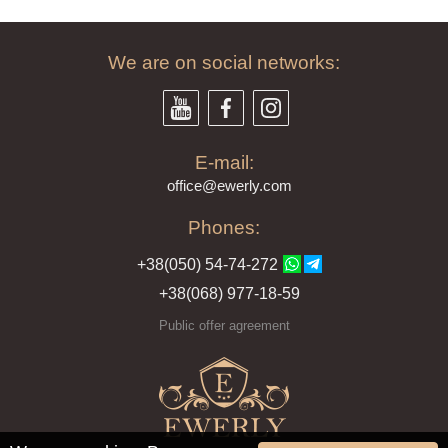
We are on social networks:
E-mail:
offi
ce@ewe
rly.com
Phones:
+38(
050
) 54-7
4-2
72
+38
(068
) 97
7-1
8-59
Public offer agreement