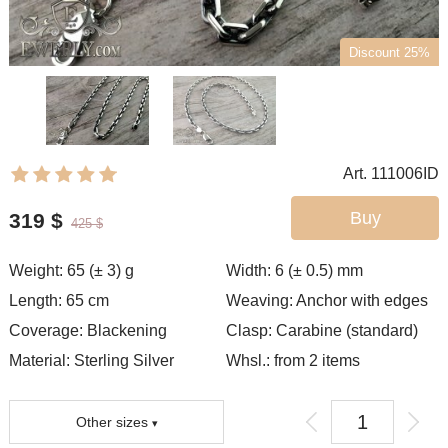
Discount 25%
Art. 111006ID
Buy
319
$
425
$
Weight:
65 (± 3)
g
Width:
6 (± 0.5)
mm
Length:
65
cm
Weaving:
Anchor with edges
Coverage:
Blackening
Clasp:
Carabine (standard)
Material: Sterling Silver
Whsl.: from 2 items
Other sizes