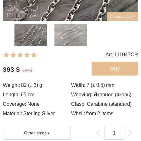
Discount 35%
Art. 111047CR
Buy
393
$
604
$
Weight:
82 (± 3)
g
Width:
7 (± 0.5)
mm
Length:
65
cm
Weaving:
Якорное (якорь) без граней
Coverage:
None
Clasp:
Carabine (standard)
Material: Sterling Silver
Whsl.: from 2 items
Other sizes