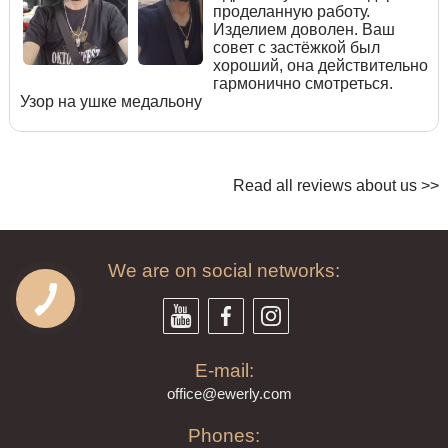
проделанную работу.
Изделием доволен. Ваш
совет с застёжкой был
хороший, она действительно
гармонично смотреться.
Узор на ушке медальону
Read all reviews about us >>
We are on social networks:
E-mail:
offi
ce@ewe
rly.com
Phones: