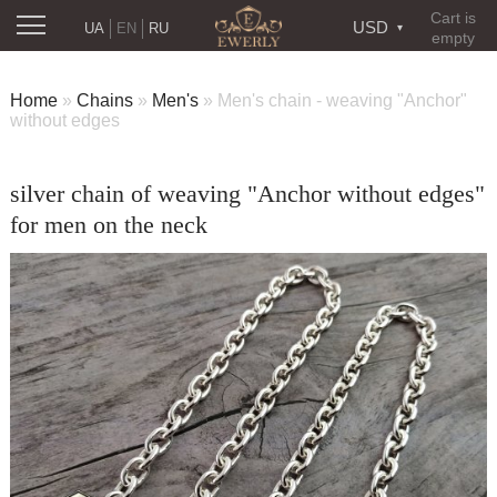
Cart is
USD
UA
EN
RU
empty
Home
»
Chains
»
Men's
»
Men's chain - weaving "Anchor"
without edges
silver chain of weaving "Anchor without edges"
for men on the neck