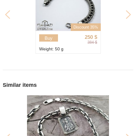
Discount 35%
250
$
Buy
384
$
Weight: 50 g
Similar items