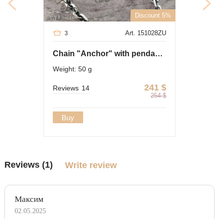
Discount 5%
Art. 151028ZU
3
Chain "Anchor" with pendant - icon "Prince Vladimir"
Weight: 50 g
241
$
Reviews
14
254
$
Buy
Reviews (1)
Write review
Максим
02.05.2025