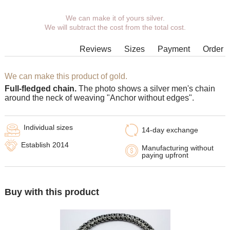
We can make it of yours silver.
You can choose coverage, weight,
We will subtract the cost from the total cost.
length, width, clasp.
Products with some combinations of
Reviews
Sizes
Payment
Order
width, length and weight cannot be
manufactured in principle, in such
cases our managers will contact You.
We can make this product of gold.
Full-fledged chain.
The photo shows a silver men's chain
around the neck of weaving "Anchor without edges".
Individual sizes
14-day exchange
Establish 2014
Manufacturing without
paying upfront
Buy with this product