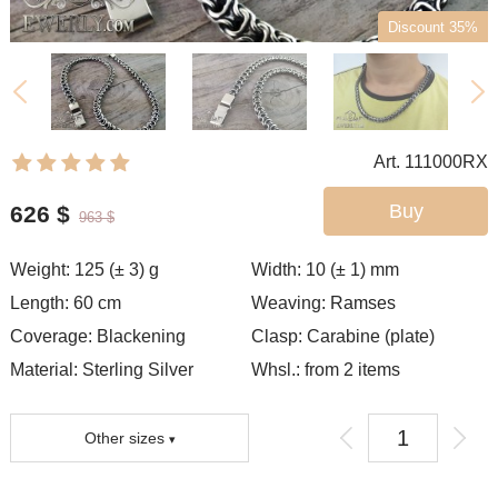
Discount 35%
Art. 111000RX
Buy
626
$
963
$
Weight:
125 (± 3)
g
Width:
10 (± 1)
mm
Length:
60
cm
Weaving:
Ramses
Coverage:
Blackening
Clasp:
Carabine (plate)
Material: Sterling Silver
Whsl.: from 2 items
Other sizes