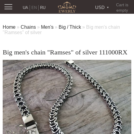
Cart is
USD
UA
EN
RU
empty
Home
»
Chains
»
Men's
»
Big / Thick
»
Big men's chain
"Ramses" of silver
Big men's chain "Ramses" of silver 111000RX