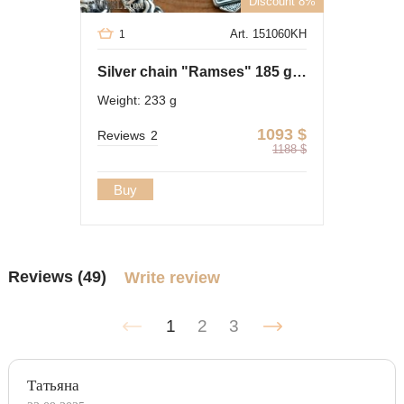
Discount 8%
Art. 151060KH
1
Silver chain "Ramses" 185 grams with a cross of 48 grams
Weight: 233 g
1093
$
Reviews
2
1188
$
Buy
Reviews (49)
Write review
1
2
3
Татьяна