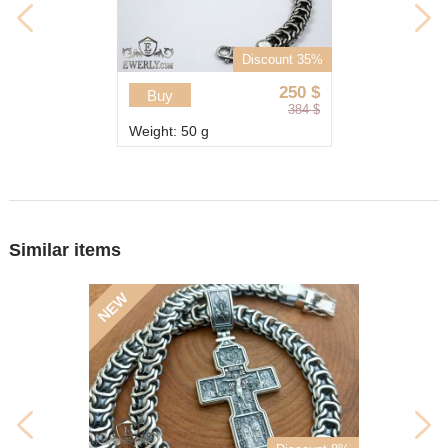
Discount 35%
250
$
Buy
384
$
Weight: 50 g
Similar items
NEW