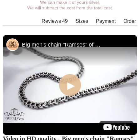
We can make it of yours silver.
You can choose coverage, weight,
We will subtract the cost from the total cost.
length, width, clasp.
Products with some combinations of
Reviews 49
Sizes
Payment
Order
width, length and weight cannot be
manufactured in principle, in such
cases our managers will contact You.
Big men's chain "Ramses" of silver
Video in HD quality - Big men's chain "Ramses"