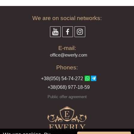
We are on social networks:
E-mail:
offi
ce@ewe
rly.com
Phones:
+38(
050
) 54-7
4-2
72
+38
(068
) 97
7-1
8-59
Public offer agreement