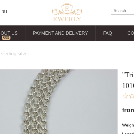
RU
BOUT US
PAYMENT AND DELIVERY
FAQ
CO
860
reviews
sterling silver
"Tri
10
fro
Weigh