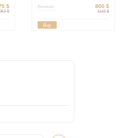
75
$
800
$
Reviews
962
$
1143
$
Buy