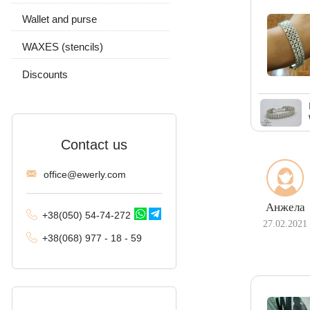
Wallet and purse
Chain and pendant
With stones
Without stones
WAXES (stencils)
Without stones
Discounts
Contact us
offi
ce@ewe
rly.com
Анжела
+38(
050
) 54-7
4-2
72
27.02.2021
+38
(068
) 97
7 - 1
8 - 59