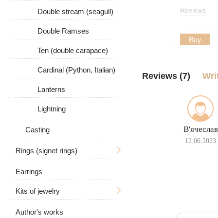
Reviews
Double stream (seagull)
Double Ramses
Buy
Ten (double carapace)
Cardinal (Python, Italian)
Reviews (7)
Wri
Lanterns
Lightning
В'ячеслав
Casting
12.06.2023
Rings (signet rings)
Earrings
For men
Kits of jewelry
Women's
With a skull
Author's works
Earrings and ring
With a wolf
With stones