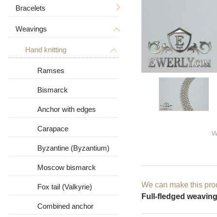
Tree of Life
With a crucifix
Bracelets
Men's
Zodiac signs
Men's
Weavings
Women's
Men's
Big / Thick
In the form of a dog
Women's
Big
Women's
Hand knitting
Big / Thick
Animal pendants
Stone
With stones
Ramses
Leather
Bismarck
Leather with silver
Anchor with edges
Carapace
W
Byzantine (Byzantium)
Moscow bismarck
We can make this prod
Fox tail (Valkyrie)
Full-fledged weaving 
Combined anchor