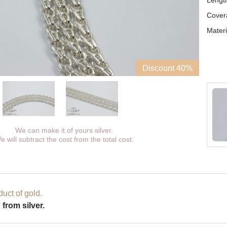
Lengt
Cover
Materi
Discount 40%
We can make it of yours silver.
e will subtract the cost from the total cost.
uct of gold.
from silver.