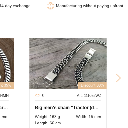
14-day exchange
Manufacturing without paying upfront
nt 35%
Discount 30%
044MN
Art. 111025WZ
8
Silver chain "Double Bismarck with overlays"
Big men's chain "Tractor (double carapace)" of sterling silver
16 mm
Weight: 163 g
Width: 15 mm
Length: 60 cm