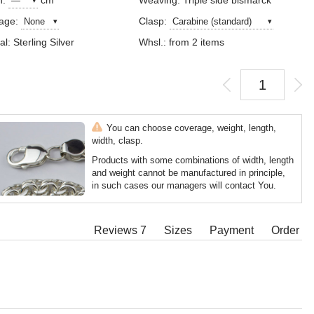
h:
cm
Weaving: Triple side bismarck
age:
Clasp:
al: Sterling Silver
Whsl.: from 2 items
You can choose coverage, weight, length,
width, clasp.
Products with some combinations of width, length
and weight cannot be manufactured in principle,
in such cases our managers will contact You.
Reviews 7
Sizes
Payment
Order