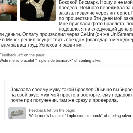
Боковой Бисмарк. Ношу и не мой
предела. Немного переживал за 
заказал изделие через интернет.
по прошествии 5ти дней мой зака
Мне прислали фото браслета, по
подошло, я на следующий день 
и деньги. Оплату производил через Cel.int (он же UniStream
у в Минск решил осуществить поездом (благодарю менеджер
вам за ваш труд. Успехов и развития.
Feedback left on the page:
Wide men's bracelet "Triple side bismarck" of sterling silver
Заказала своему мужу такой браслет. Обычно выбираем
на свой вкус, муж мой просто в восторге, ему подарок
почте при получении, там же сразу и проверила.
Feedback left on the page:
Wide men's bracelet "Triple side bismarck" of sterling silver