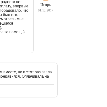
 радости нет
Игорь
оплату, впервые
 Порадовало, что
01.12.2017
з был готов.
смотрел - мне
решился
).
а за помощь).
 вместе, но в этот раз взяла
 понравился. Оплачивала на