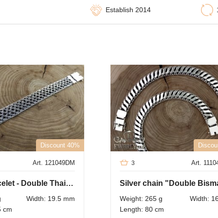
Establish 2014
Discount 40%
Discou
Art. 121049DM
Art. 111
3
Silver bracelet - Double Thai weaving
g
Width: 19.5 mm
Weight: 265 g
Width: 
5 cm
Length: 80 cm