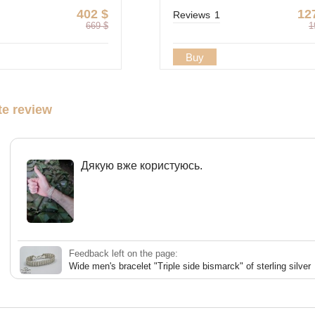
402
$
12
Reviews
1
669
$
1
Buy
te review
Дякую вже користуюсь.
Feedback left on the page:
Wide men's bracelet "Triple side bismarck" of sterling silver