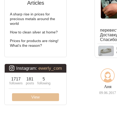
Articles
A sharp rise in prices for
precious metals around the
world
перевест
How to clean silver at home?
Доставк
Спасибо 
Prices for products are rising!
What's the reason?
Аня
09.06.2017