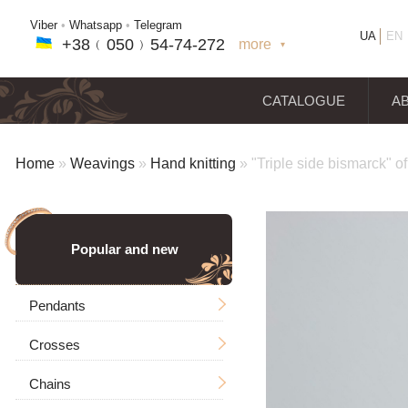
Viber
•
Whatsapp
•
Telegram
UA
EN
+38﹙
050
﹚54-7
4-2
72
more
+38(
050
) 54-7
4-2
72
+38
(068
) 97
7-1
8-59
CATALOGUE
A
Home
»
Weavings
»
Hand knitting
»
"Triple side bismarck" of 
Popular and new
Pendants
Crosses
Men's
Chains
Icons
Without a crucifixion
Big