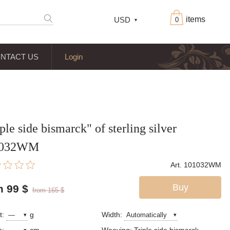
items
USD
0
NTACT US
Login
ple side bismarck" of sterling silver
1032WM
Art. 101032WM
Buy
m 99
$
from 165
$
t:
g
Width: