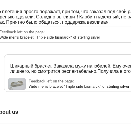
 плетения просто поражает, при том, что заказал под свой р
тренько сделали. Солидно выглядит! Карбин надежный, не 
так. Приятно было общаться, поддержка вежливая.
Feedback left on the page:
Wide men's bracelet "Triple side bismarck" of sterling silver
Шикарный браслет. Заказала мужу на юбилей. Ему оче
лишнего, но смотрится респектабельно.Получила в ог
Feedback left on the page:
Wide men's bracelet "Triple side bismarck" of sterling silver
bout us