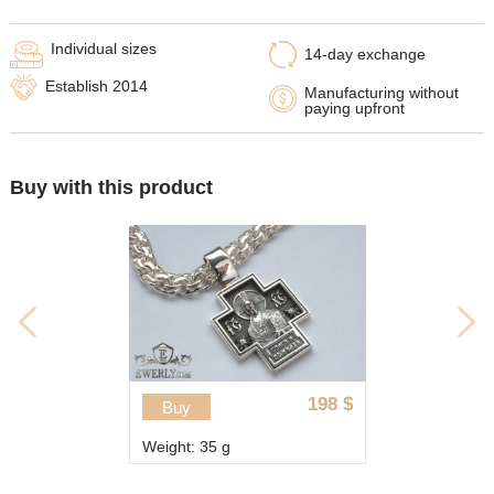
Individual sizes
14-day exchange
Establish 2014
Manufacturing without
paying upfront
Buy with this product
198
$
Buy
Weight: 35 g