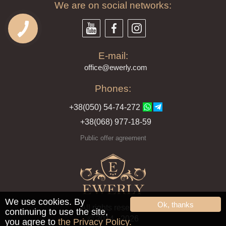
We are on social networks:
E-mail:
offi
ce@ewe
rly.com
Phones:
+38(
050
) 54-7
4-2
72
+38
(068
) 97
7-1
8-59
Public offer agreement
We use cookies. By
Ok, thanks
All rights reserved
continuing to use the site,
© 2014 - 2026
you agree to
the Privacy Policy.