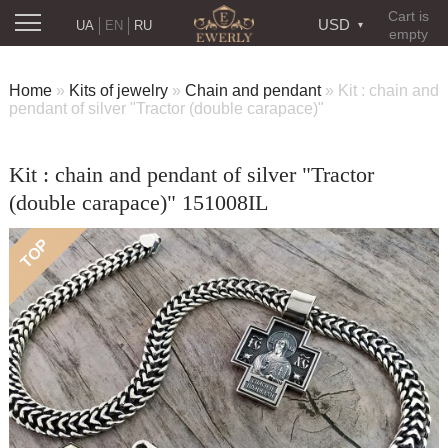
Cart is
USD
UA
EN
RU
empty
Home
»
Kits of jewelry
»
Chain and pendant
»
Kit : chain and
pendant of silver "Tractor (double carapace)"
Kit : chain and pendant of silver "Tractor
(double carapace)" 151008IL
TOP