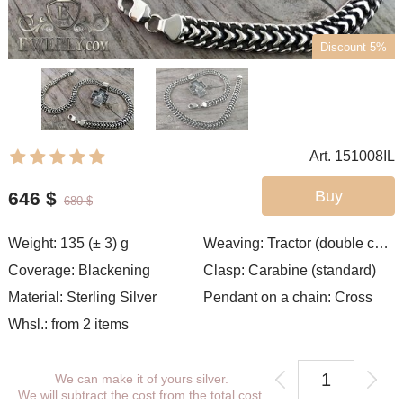
Discount 5%
Art. 151008IL
Buy
646
$
680
$
Weight: 135 (± 3) g
Weaving:
Tractor (double carapace)
Coverage: Blackening
Clasp: Carabine (standard)
Material: Sterling Silver
Pendant on a chain: Cross
Whsl.: from 2 items
We can make it of yours silver.
We will subtract the cost from the total cost.