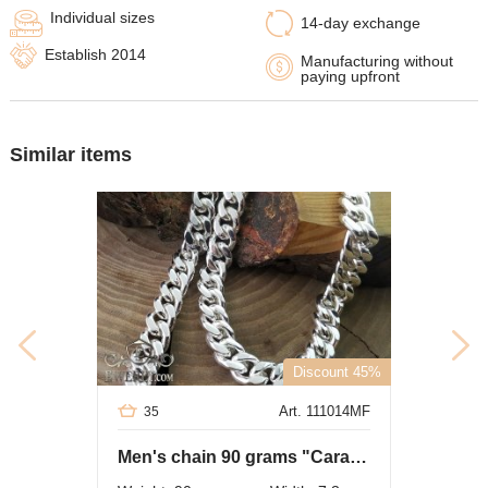
Individual sizes
14-day exchange
Establish 2014
Manufacturing without
paying upfront
Similar items
Discount 45%
Art. 111014MF
35
Men's chain 90 grams "Сarapace"