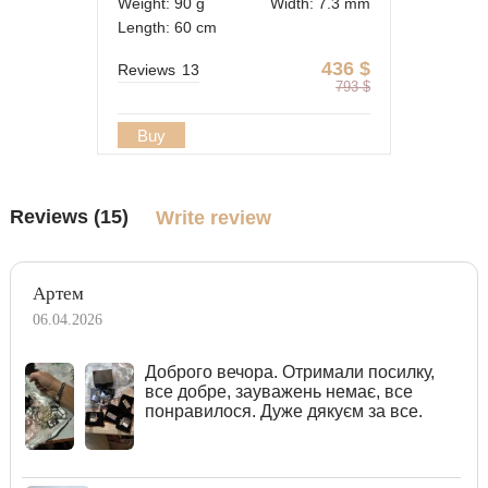
Weight: 90 g
Width: 7.3 mm
Length: 60 cm
436
$
Reviews
13
793
$
Buy
Reviews (15)
Write review
Артем
06.04.2026
Доброго вечора. Отримали посилку,
все добре, зауважень немає, все
понравилося. Дуже дякуєм за все.