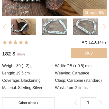
Discount 45%
Art. 121014FY
Buy
182
$
330
$
Weight:
30 (± 2)
g
Width:
7.5 (± 0.5)
mm
Length:
19.5
cm
Weaving:
Carapace
Coverage:
Blackening
Clasp:
Carabine (standard)
Material: Sterling Silver
Whsl.: from 2 items
Other sizes