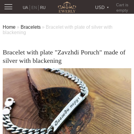
Cart is
USD
UA
EN
RU
empty
Home
»
Bracelets
»
Bracelet with plate of silver with
blackening
Bracelet with plate "Zavzhdi Poruch" made of
silver with blackening