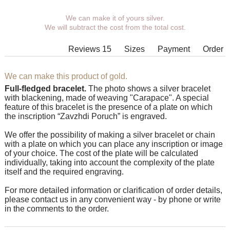
We can make it of yours silver.
You can choose coverage, weight,
We will subtract the cost from the total cost.
length, width, clasp.
Products with some combinations of
Reviews 15
Sizes
Payment
Order
width, length and weight cannot be
manufactured in principle, in such
cases our managers will contact You.
We can make this product of gold.
Full-fledged bracelet.
The photo shows a silver bracelet
with blackening, made of weaving "Carapace". A special
feature of this bracelet is the presence of a plate on which
the inscription “Zavzhdi Poruch” is engraved.
We offer the possibility of making a silver bracelet or chain
with a plate on which you can place any inscription or image
of your choice. The cost of the plate will be calculated
individually, taking into account the complexity of the plate
itself and the required engraving.
For more detailed information or clarification of order details,
please contact us in any convenient way - by phone or write
in the comments to the order.