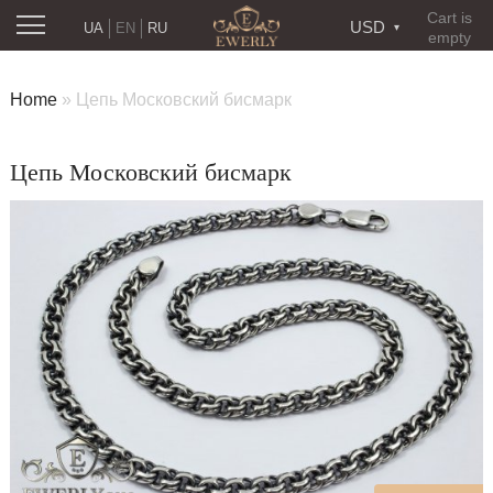
Cart is
USD
UA
EN
RU
empty
Home
»
Цепь Московский бисмарк
Цепь Московский бисмарк