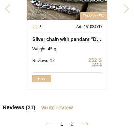
Discount 5%
Art. 151034YD
5
Silver chain with pendant "Dragon"
Weight: 45 g
252
$
Reviews
12
266
$
Buy
Reviews (21)
Write review
1
2