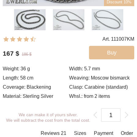
Discount 10%
Art. 111007KM
Buy
167
$
186
$
Weight: 36 g
Width: 5.7
mm
Length: 58 cm
Weaving:
Moscow bismarck
Coverage: Blackening
Clasp: Carabine (standard)
Material: Sterling Silver
Whsl.: from 2 items
We can make it of yours silver.
We will subtract the cost from the total cost.
Reviews 21
Sizes
Payment
Order