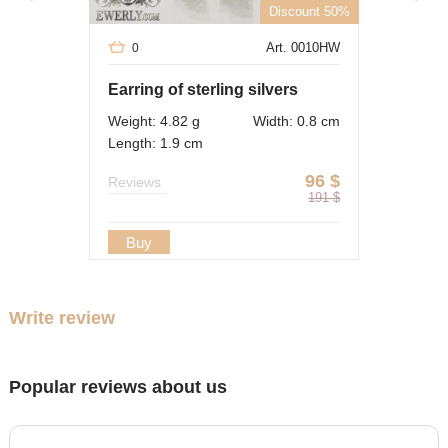
Discount 50%
Art. 0010HW
0
Earring of sterling silvers
Weight: 4.82 g
Width: 0.8 cm
Length: 1.9 cm
96
$
Reviews
191
$
Buy
Write review
Popular reviews about us