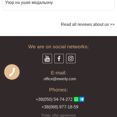
Узор на ушке медальону
Read all reviews about us >>
We are on social networks:
E-mail:
offi
ce@ewe
rly.com
Phones:
+38(
050
) 54-7
4-2
72
+38
(068
) 97
7-1
8-59
Public offer agreement