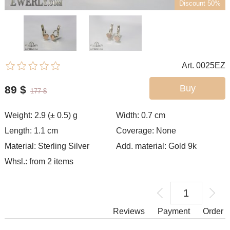
Discount 50%
Art. 0025EZ
Buy
89
$
177
$
Weight: 2.9 (± 0.5) g
Width: 0.7
cm
Length: 1.1 cm
Coverage: None
Material: Sterling Silver
Add. material: Gold 9k
Whsl.: from 2 items
Reviews
Payment
Order