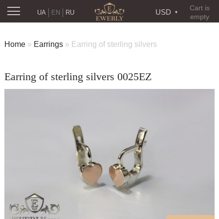
Cart is
USD
UA
EN
RU
empty
Home
»
Earrings
»
Earring of sterling silvers
Earring of sterling silvers 0025EZ