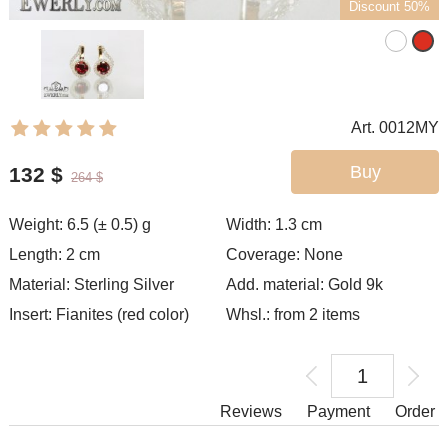
Discount 50%
Art. 0012MY
Buy
132
$
264
$
Weight: 6.5 (± 0.5) g
Width: 1.3
cm
Length: 2 cm
Coverage: None
Material: Sterling Silver
Add. material: Gold 9k
Insert: Fianites (red color)
Whsl.: from 2 items
Reviews
Payment
Order