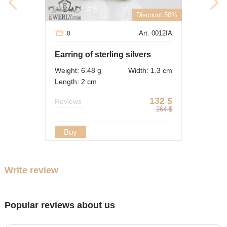
Discount 50%
Art. 0012IA
0
Earring of sterling silvers
Weight: 6.48 g
Width: 1.3 cm
Length: 2 cm
132
$
Reviews
264
$
Buy
Write review
Popular reviews about us