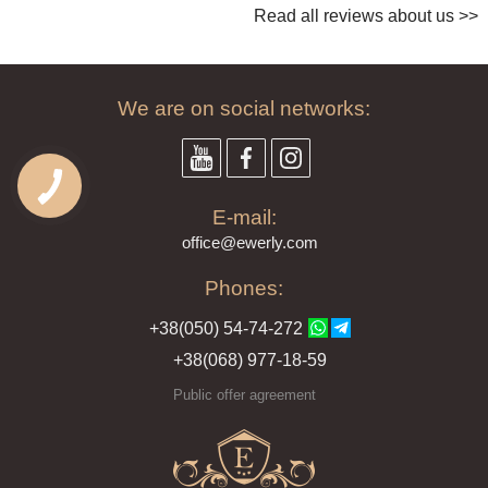
Read all reviews about us >>
We are on social networks:
E-mail:
offi
ce@ewe
rly.com
Phones:
+38(
050
) 54-7
4-2
72
+38
(068
) 97
7-1
8-59
Public offer agreement