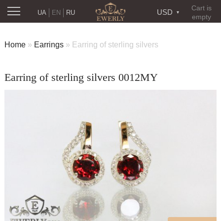
Cart is
USD
UA
EN
RU
empty
Home
»
Earrings
»
Earring of sterling silvers
Earring of sterling silvers 0012MY