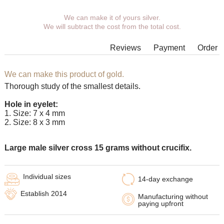
You can choose coverage, eyelet.
We can make it of yours silver.
We will subtract the cost from the total cost.
Additional wishes you can specify in the comments when
placing an order.
Reviews
Payment
Order
In some models of suspensions it is not possible to expand the
eyelet to the required size, in which case our managers will
contact You.
We can make this product of gold.
Thorough study of the smallest details.
Any pendant can be supplemented with an eyelet of the
desired size with an adapter ring for any chain.
Hole in eyelet:
1. Size: 7 х 4 mm
2. Size: 8 х 3 mm
Large male silver cross 15 grams without crucifix.
Individual sizes
14-day exchange
Establish 2014
Manufacturing without
paying upfront