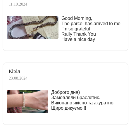
11.10.2024
Good Morning,
The parcel has arrived to me
I'm so grateful
Rally Thank You
Have a nice day
Кіріл
23.08.2024
Доброго дня)
Замовляли браслетик.
Виконано якісно та акуратно!
Щиро дякуємо!!!