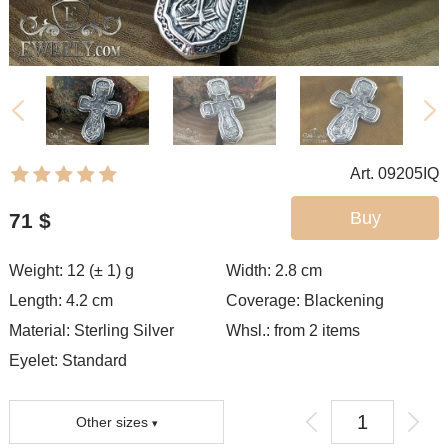
Art. 09205IQ
Buy
71
$
Weight: 12 (± 1) g
Width: 2.8
cm
Length: 4.2 cm
Coverage:
Blackening
Material: Sterling Silver
Whsl.: from 2 items
Eyelet:
Standard
Other sizes