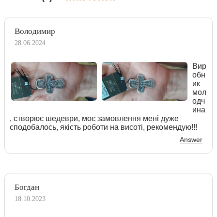
Володимир
28.06.2024
Вир
обн
ик
мол
одч
ина
, створює шедеври, моє замовлення мені дуже
сподобалось, якість роботи на висоті, рекомендую!!!
Answer
Богдан
18.10.2023