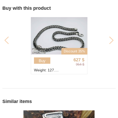
Buy with this product
Discount 35%
627
$
Buy
964
$
Weight: 127.6 g
Similar items