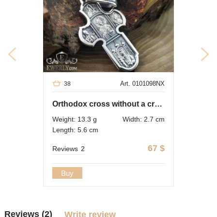
Art. 0101098NX
38
Orthodox cross without a crucifix
Weight: 13.3 g
Width: 2.7 cm
Length: 5.6 cm
67
$
Reviews
2
Buy
Reviews (2)
Write review