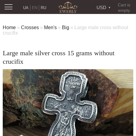
Cart is
USD
UA
EN
RU
empty
Home
»
Crosses
»
Men's
»
Big
»
Large male cross without
crucifix
Large male silver cross 15 grams without
crucifix