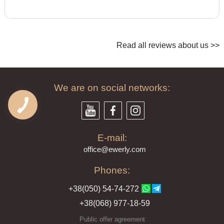
Read all reviews about us >>
We are on social networks:
E-mail:
offi
ce@ewe
rly.com
Phones:
+38(
050
) 54-7
4-2
72
+38
(068
) 97
7-1
8-59
Public offer agreement