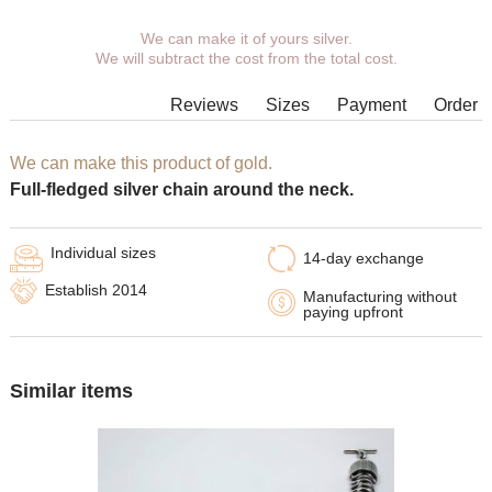
We can make it of yours silver.
You can choose coverage, weight,
We will subtract the cost from the total cost.
length, width, clasp.
Products with some combinations of
Reviews
Sizes
Payment
Order
width, length and weight cannot be
manufactured in principle, in such
cases our managers will contact You.
We can make this product of gold.
Full-fledged silver chain around the neck.
Individual sizes
14-day exchange
Establish 2014
Manufacturing without
paying upfront
Similar items