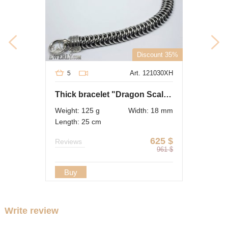
Discount 35%
Art. 121030XH
5
Thick bracelet "Dragon Scale" of silver for men
Weight: 125 g
Width: 18 mm
Length: 25 cm
625
$
Reviews
961
$
Buy
Write review