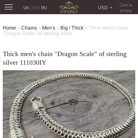
Cart is
USD
UA
EN
RU
empty
Home
»
Chains
»
Men's
»
Big / Thick
»
Thick men's chain
"Dragon Scale" of sterling silver
Thick men's chain "Dragon Scale" of sterling
silver 111030IY