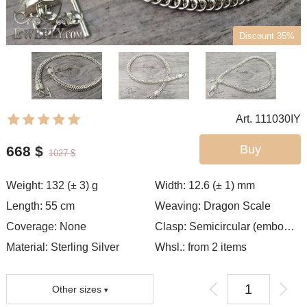
Discount 35%
Art. 111030IY
Buy
668
$
1027
$
Weight:
132 (± 3)
g
Width:
12.6 (± 1)
mm
Length:
55
cm
Weaving:
Dragon Scale
Coverage:
None
Clasp:
Semicircular (embossed)
Material: Sterling Silver
Whsl.: from 2 items
Other sizes