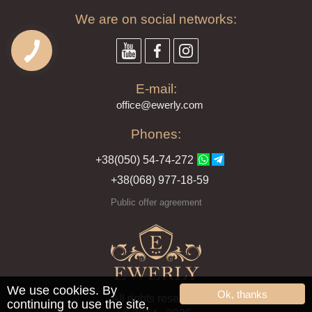
We are on social networks:
E-mail:
offi
ce@ewe
rly.com
Phones:
+38(
050
) 54-7
4-2
72
+38
(068
) 97
7-1
8-59
Public offer agreement
We use cookies. By
Ok, thanks
All rights reserved
continuing to use the site,