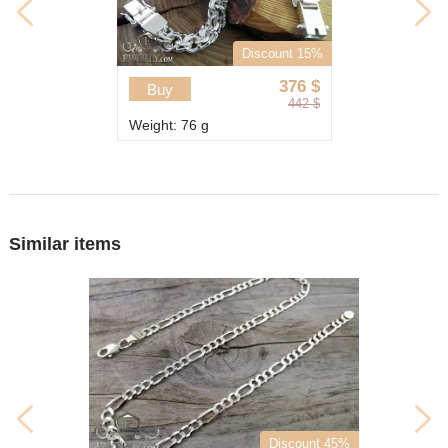
Discount 15%
376
$
Buy
442
$
Weight: 76 g
Similar items
Discount 45%