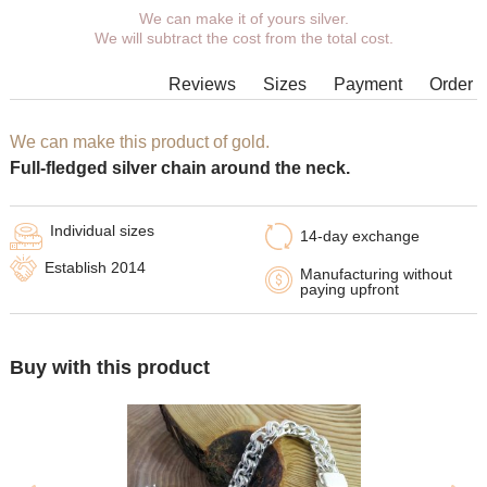
We can make it of yours silver.
You can choose coverage, weight,
We will subtract the cost from the total cost.
length, width, clasp.
Products with some combinations of
Reviews
Sizes
Payment
Order
width, length and weight cannot be
manufactured in principle, in such
cases our managers will contact You.
We can make this product of gold.
Full-fledged silver chain around the neck.
Individual sizes
14-day exchange
Establish 2014
Manufacturing without
paying upfront
Buy with this product