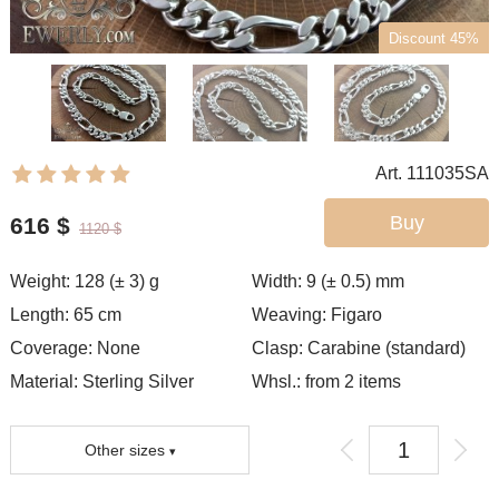
Discount 45%
Art. 111035SA
Buy
616
$
1120
$
Weight:
128 (± 3)
g
Width:
9 (± 0.5)
mm
Length:
65
cm
Weaving:
Figaro
Coverage:
None
Clasp:
Carabine (standard)
Material: Sterling Silver
Whsl.: from 2 items
Other sizes