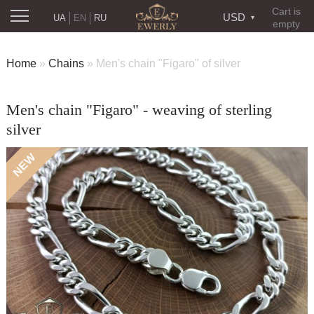
Cart is
USD
UA
EN
RU
empty
Home
»
Chains
»
Men's chain "Figaro" of silver
Men's chain "Figaro" - weaving of sterling
silver
NEW