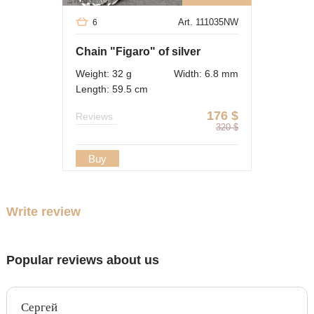
Art. 111035NW
6
Chain "Figaro" of silver
Weight: 32 g
Width: 6.8 mm
Length: 59.5 cm
176
$
Reviews
320
$
Buy
Write review
Popular reviews about us
Сергей