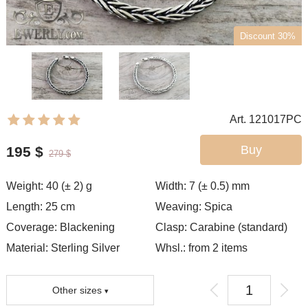
Discount 30%
Art. 121017PC
Buy
195
$
279
$
Weight:
40 (± 2)
g
Width:
7 (± 0.5)
mm
Length:
25
cm
Weaving:
Spica
Coverage:
Blackening
Clasp:
Carabine (standard)
Material: Sterling Silver
Whsl.: from 2 items
Other sizes