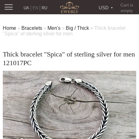
Cart is
USD
UA
EN
RU
empty
Home
»
Bracelets
»
Men's
»
Big / Thick
»
Thick bracelet
"Spica" of sterling silver for men
Thick bracelet "Spica" of sterling silver for men
121017PC