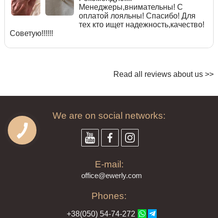
Менеджеры,внимательны! С
оплатой лояльны! Спасибо! Для
тех кто ищет надежность,качество!
Советую!!!!!!
Read all reviews about us >>
We are on social networks:
E-mail:
offi
ce@ewe
rly.com
Phones:
+38(
050
) 54-7
4-2
72