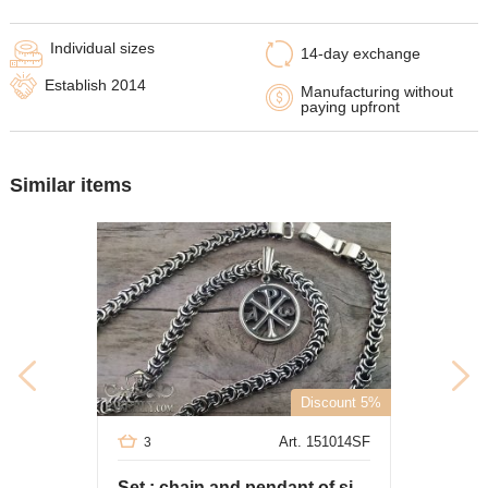
Individual sizes
14-day exchange
Establish 2014
Manufacturing without
paying upfront
Similar items
Discount 5%
Art. 151014SF
3
Set : chain and pendant of silver "Elongated anchor"