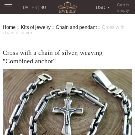
Cart is
USD
UA
EN
RU
empty
Home
»
Kits of jewelry
»
Chain and pendant
»
Cross with
chain of silver
Cross with a chain of silver, weaving
"Combined anchor"