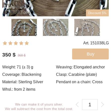
Discount 5%
Art. 151038LG
Buy
350
$
368
$
Weight: 71 (± 3) g
Weaving:
Elongated anchor
Coverage: Blackening
Clasp: Carabine (plate)
Material: Sterling Silver
Pendant on a chain: Cross
Whsl.: from 2 items
We can make it of yours silver.
We will subtract the cost from the total cost.